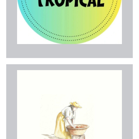
gaudir de sopars a l'aire lliure i combinats premium.
Web
Maricarmen Portocolom
Botiga de queviures tradicional al cor de
Portocolom. Especialitzada en carns de primera
qualitat, xarcuteria, plats preparats casolans, fruita
fresca, celler i productes de proximitat.