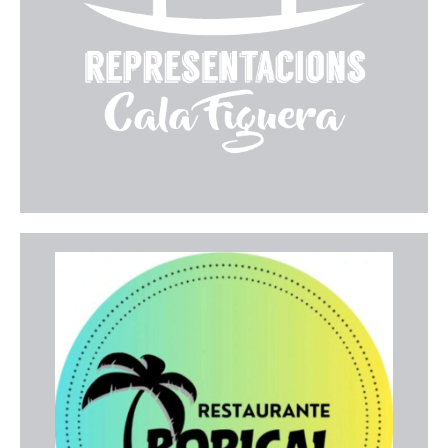
donar servei a hotels, restaurants i comerços de la
zona, amb una atenció propera i una àmplia gamma
de marques reconegudes.
Web
Restaurante Tropical
Restaurant familiar fundat el 1983 a Llucmajor,
especialitzat en carns a la brasa, plats per
compartir i pizzes. La seva terrassa és ideal per