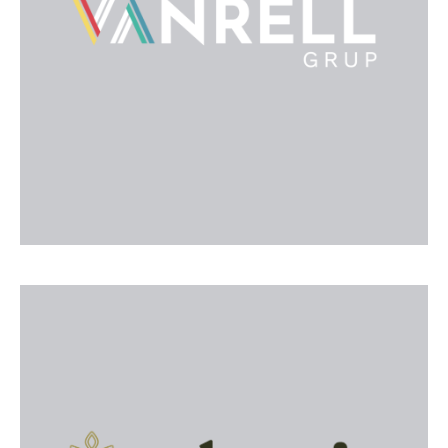
a Mallorca: construcció, reformes, disseny interior,
manteniment i venda dimmobles. Acompanya el
client a totes les fases del projecte, des de la
planificació fins al lliurament de claus.
Web
Hotel Palmaria
Allotjament turístic d´estil mediterrani ubicat al cor