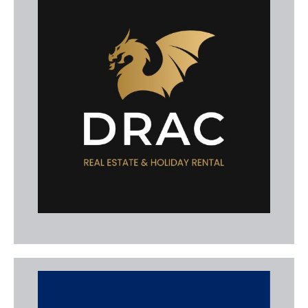
Drac Real Estate
Immobiliària familiar amb més de 35 anys
d'experiència en la compravenda i lloguer de
propietats a Santanyí i al sud-est de Mallorca.
Ofereixen assessorament integral i un ampli
catàleg d'immobles a zones com Cala Figuera,
Porto Petro o Cala d'Or.
Web