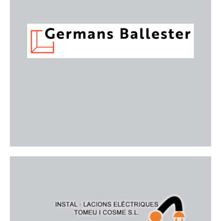
Empresa especialitzada en fusteria metàl·lica amb
més de 150 anys d'història a Mallorca. Dissenyen,
fabriquen i instal·len productes de ferro, acer,
alumini, inox i vidre, combinant tradició artesanal
amb tecnologia d'última generació.
Web
Instal·lacions Elèctriques Tomeu i
Cosme