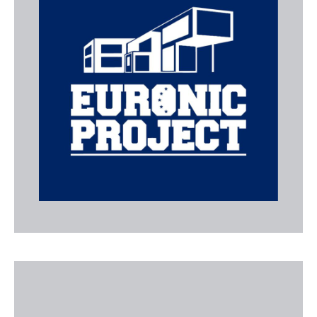
Euro Nic Project
Empresa de construcció especialitzada en obra
nova, reformes integrals i rehabilitació, amb serveis
complets que inclouen piscines, façanes, aïllaments
i impermeabilitzacions a les Balears.