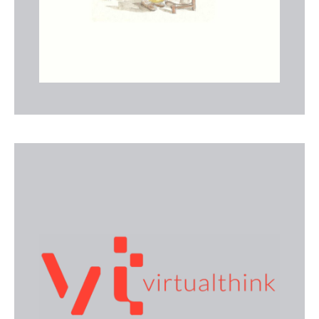
Web
Virtual Think
Agència de comunicació 360 º a Mallorca que
impulsa marques i entitats amb disseny, xarxes,
web, premsa i campanyes creatives.