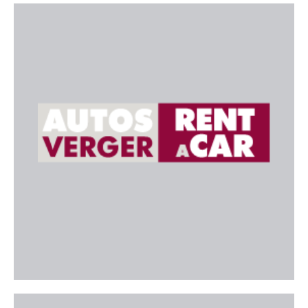
Autos Verger Rent a Car
Empresa familiar amb més de 60 anys de trajectòria
al lloguer de cotxes a Mallorca, especialitzada en
un tracte proper, preus transparents i sense
sorpreses.
Web