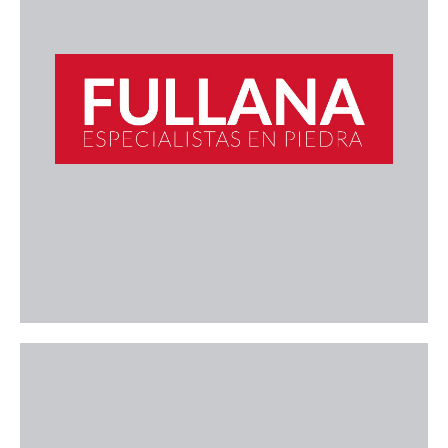
Mármoles Fullana
Empresa especialitzada en l'elaboració i la
instal·lació de marbre, granit, pedra natural i
porcellànics, amb més de 25 anys d'experiència en
projectes a mida per a construcció i decoració a
Mallorca.
Web
Germans Ballester