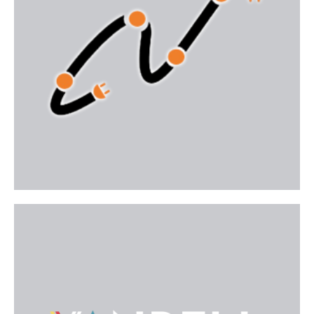
Empresa jove amb equip tècnic qualificat i gran
experiència en instal·lacions elèctriques, xarxes de
baixa tensió, climatització i domòtica per a
habitatges i espais comercials a Mallorca.
Web
Grup Vanrell
Especialistes en solucions integrals per a lhabitatge