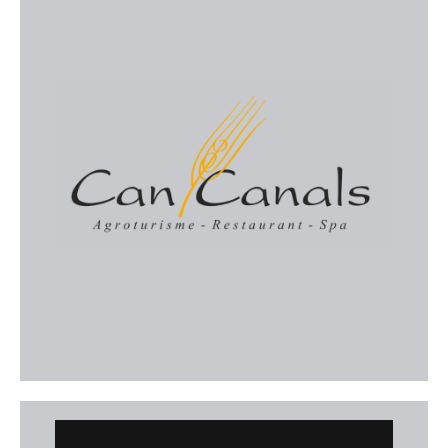
Agroturisme Can Canals
Agroturisme rural situat a Campos, ideal per als que
busquen descans i natura a l'entorn del Parc
Natural des Trenc. Combinen tradició mallorquina,
benestar i turisme sostenible.
Web