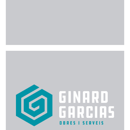
Web
Serveis Ginard Garcías
Empresa especialitzada en instal·lacions
elèctriques i solucions d'eficiència energètica, amb
un servei professional, proper i de confiança.
Web